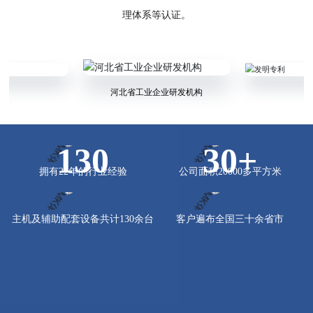
理体系等认证。
河北省工业企业研发机构
22
2
130
30
+
拥有22年的行业经验
公司面积20000多平方米
主机及辅助配套设备共计130余台
客户遍布全国三十余省市