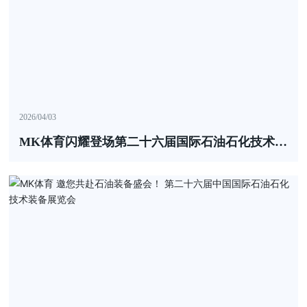
2026/04/03
MK体育闪耀登场第二十六届国际石油石化技术装
备展览会