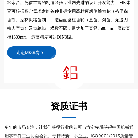
30余台。凭借丰富的制造经验，业内先进的设计开发能力，MK体
育可根据客户需求定制各种非标专用高精度螺旋锥齿轮（格里森
齿制、克林贝格齿制）、硬齿面圆柱齿轮（直齿、斜齿、无退刀
槽人字齿）及齿轮箱，模数不限，最大加工直径2500mm、磨齿直
径1600mm，最高精度可达DIN3级。
走进MK体育 ?
资质证书
多年的市场专注，让我们获得行业的认可与肯定先后获得中国机械通
用零部件工业协会会员、专精特新中小企业、ISO9001:2015质量管