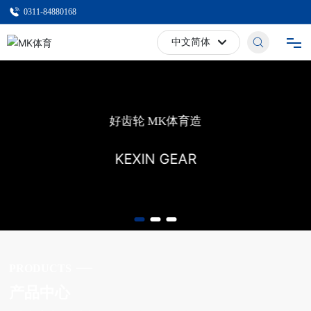
0311-84880168
中文简体
Российская
网站首页
English
好齿轮 MK体育造
关于MK体育
中文简体
KEXIN GEAR
产品中心
设备中心
新闻动态
PRODUCTS
产品中心
定制加工