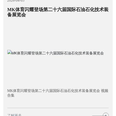
2026-04-03
MK体育闪耀登场第二十六届国际石油石化技术装
备展览会
MK体育闪耀登场第二十六届国际石油石化技术装备展览会 视频
合集
了解更多