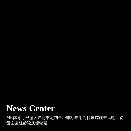
News Center
MK体育可根据客户需求定制各种非标专用高精度螺旋锥齿轮、硬
齿面圆柱齿轮及齿轮箱