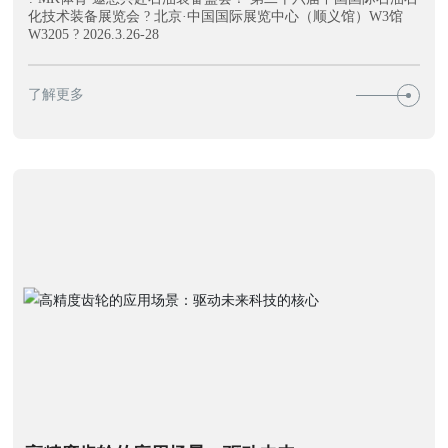
化技术装备展览会 ? 北京·中国国际展览中心（顺义馆）W3馆
W3205 ? 2026.3.26-28
了解更多