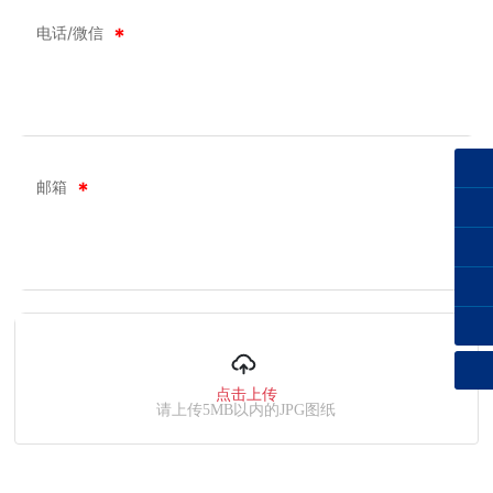
电话/微信
13582027480
邮箱
13785171103
17531190369
lxc@lxc.cn
点击上传
请上传5MB以内的JPG图纸