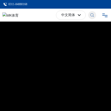
0311-84880168
中文简体
Российская
网站首页
English
关于MK体育
中文简体
产品中心
设备中心
新闻动态
定制加工