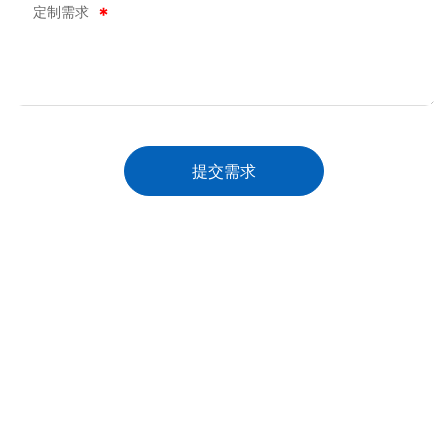
定制需求
提交需求
专注高精度齿轮制造·致力于传动领域发
展
MK体育以真诚的服务、优质的产品、诚信的合作，欢迎业内人士、
厂商光临指导，交流技术，洽谈业务，共创辉煌！