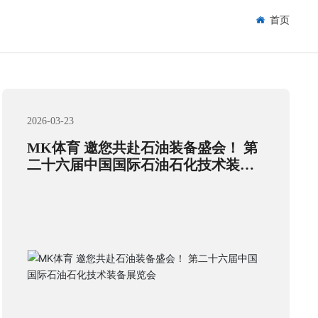
首页
2026-03-23
MK体育 邀您共赴石油装备盛会！ 第
二十六届中国国际石油石化技术装备
展览会