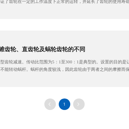
保证了齿轮在一定的工作温度下正常的运转，并延长了齿轮的使用寿
锥齿轮、直齿轮及蜗轮齿轮的不同
型齿轮减速。传动比范围为5：1至300：1是典型的。设置的目的是
轮不能转动蜗杆。蜗杆的角度较浅，因此齿轮由于两者之间的摩擦而
1