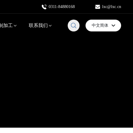
0311-84880168
lxc@lxc.cn
制加工
联系我们
中文简体
Российская
English
中文简体