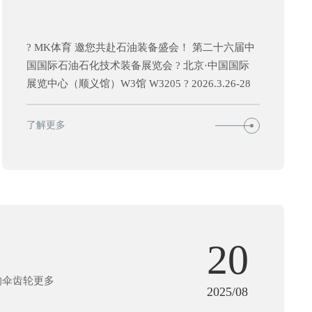
? MK体育 邀您共赴石油装备盛会！ 第二十六届中
国国际石油石化技术装备展览会 ? 北京·中国国际
展览中心（顺义馆）W3馆 W3205 ? 2026.3.26-28
了解更多
20
的伞齿轮更多
2025/08