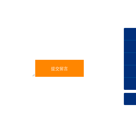
领域发展
13582027480
13785171103
术，洽谈业务，共创辉煌！
17531190369
提交留言
lxc@lxc.cn
联系我们
内贸部：
13582027480
（张经理）
销售部：
13785171103
（段经理）
外贸部：
17531190369
（谷经理）